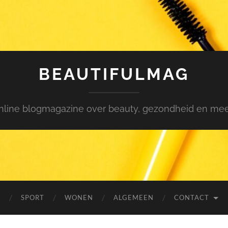
BEAUTIFULMAG
nline blogmagazine over beauty, gezondheid en meer.
N
SPORT
WONEN
ALGEMEEN
CONTACT