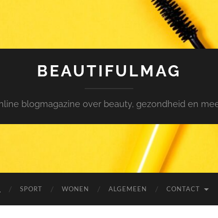
BEAUTIFULMAG
nline blogmagazine over beauty, gezondheid en meer.
N
SPORT
WONEN
ALGEMEEN
CONTACT