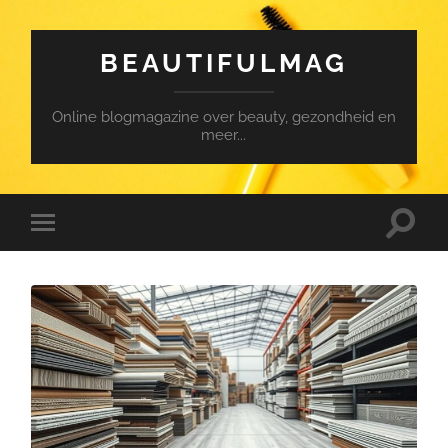
BEAUTIFULMAG
Online blogmagazine over beauty, gezondheid en
meer...
Toggle
Toggle
search
mobile
field
menu