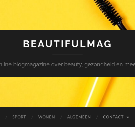
BEAUTIFULMAG
nline blogmagazine over beauty, gezondheid en meer.
N
SPORT
WONEN
ALGEMEEN
CONTACT