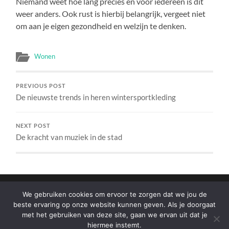
Niemand weet hoe lang precies en voor iedereen is dit
weer anders. Ook rust is hierbij belangrijk, vergeet niet
om aan je eigen gezondheid en welzijn te denken.
Wonen
PREVIOUS POST
De nieuwste trends in heren wintersportkleding
NEXT POST
De kracht van muziek in de stad
We gebruiken cookies om ervoor te zorgen dat we jou de
beste ervaring op onze website kunnen geven. Als je doorgaat
met het gebruiken van deze site, gaan we ervan uit dat je
hiermee instemt.