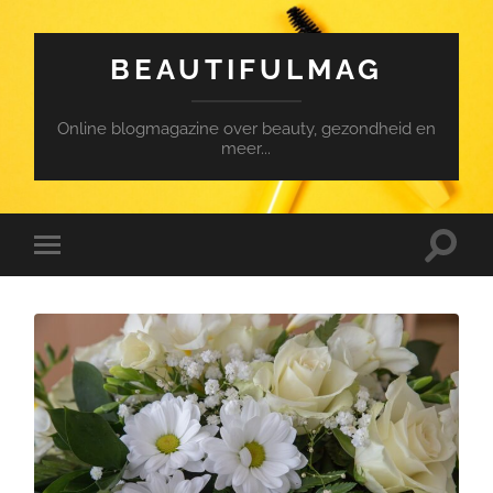
BEAUTIFULMAG
Online blogmagazine over beauty, gezondheid en
meer...
Toggle
Toggle
search
mobile
field
menu